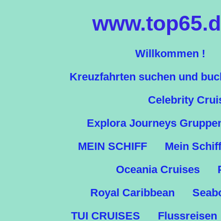
Zum
www.top65.de
Hauptinhalt
springen
Willkommen !
Kreuzfahrten suchen und bu
Celebrity Crui
Explora Journeys Gruppe
MEIN SCHIFF
Mein Schif
Oceania Cruises
Royal Caribbean
Seab
TUI CRUISES
Flussreisen