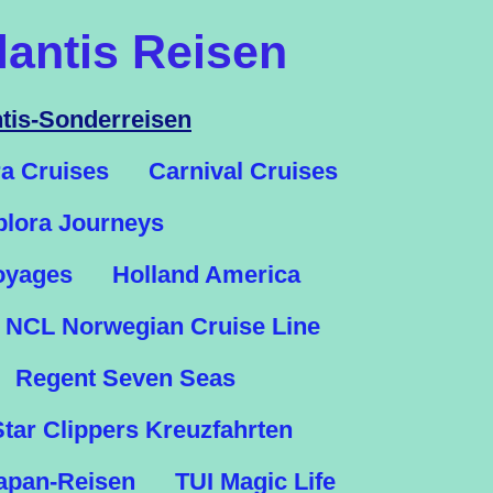
lantis Reisen
ntis-Sonderreisen
a Cruises
Carnival Cruises
plora Journeys
oyages
Holland America
NCL Norwegian Cruise Line
Regent Seven Seas
Star Clippers Kreuzfahrten
apan-Reisen
TUI Magic Life