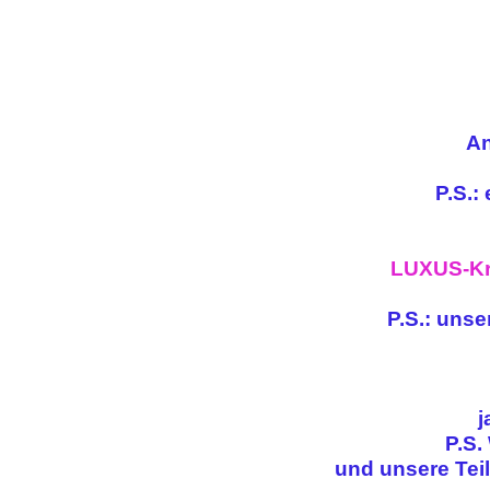
An
P.S.:
LUXUS-Kre
P.S.: unse
j
P.S.
und unsere Teil