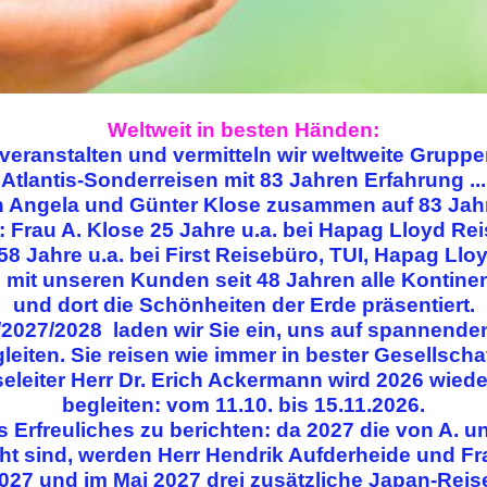
Weltweit in besten Händen:
 veranstalten und vermitteln wir weltweite Grupp
Atlantis-Sonderreisen mit 83 Jahren Erfahrung ...
n Angela und Günter Klose zusammen auf 83 Jah
 Frau A. Klose 25 Jahre u.a. bei Hapag Lloyd Rei
58 Jahre u.a.
bei First Reisebüro, TUI, Hapag Llo
 mit unseren Kunden seit 48 Jahren alle Kontinen
und dort die Schönheiten der Erde präsentiert.
2027/2028 laden wir Sie ein, uns auf spannende
leiten. Sie reisen wie immer in bester Gesellschaft
eleiter Herr Dr. Erich Ackermann wird 2026 wied
begleiten: vom 11.10. bis 15.11.2026.
 Erfreuliches zu berichten: da 2027 die von A. u
ht sind, werden Herr Hendrik Aufderheide und Fra
2027 und im Mai 2027 drei zusätzliche Japan-Rei