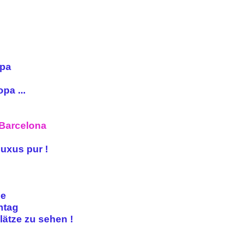
opa
pa ...
 Barcelona
Luxus pur !
se
entag
lätze zu sehen !