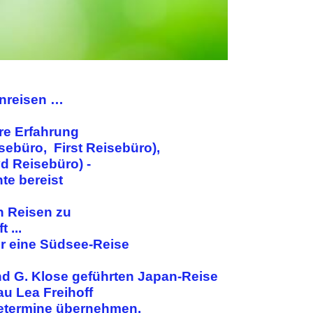
enreisen …
re Erfahrung
sebüro, First Reisebüro),
yd Reisebüro) -
te bereist
n Reisen zu
 ...
er eine Südsee-Reise
nd G. Klose geführten Japan-Reise
u Lea Freihoff
setermine übernehmen.