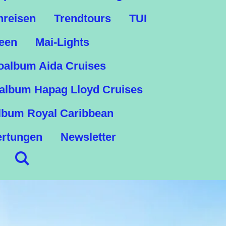
nreisen
Trendtours
TUI
een
Mai-Lights
oalbum Aida Cruises
album Hapag Lloyd Cruises
lbum Royal Caribbean
rtungen
Newsletter