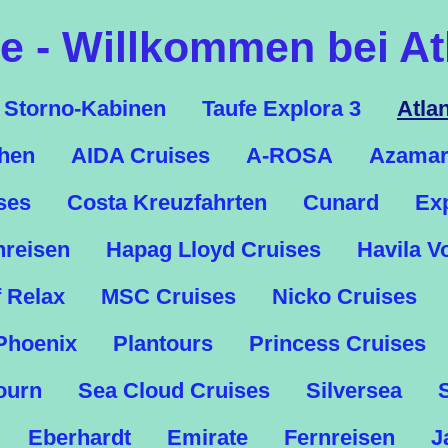
 - Willkommen bei At
Storno-Kabinen
Taufe Explora 3
Atla
chen
AIDA Cruises
A-ROSA
Azamar
ses
Costa Kreuzfahrten
Cunard
Ex
nreisen
Hapag Lloyd Cruises
Havila V
f Relax
MSC Cruises
Nicko Cruises
Phoenix
Plantours
Princess Cruises
ourn
Sea Cloud Cruises
Silversea
Eberhardt
Emirate
Fernreisen
J