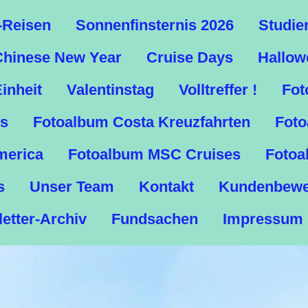
-Reisen
Sonnenfinsternis 2026
Studie
Chinese New Year
Cruise Days
Hallow
inheit
Valentinstag
Volltreffer !
Fot
es
Fotoalbum Costa Kreuzfahrten
Foto
merica
Fotoalbum MSC Cruises
Fotoa
s
Unser Team
Kontakt
Kundenbewe
etter-Archiv
Fundsachen
Impressum