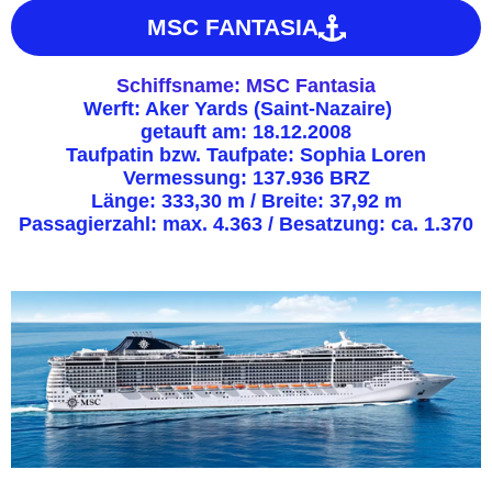
MSC FANTASIA
Schiffsname: MSC Fantasia
Werft: Aker Yards (Saint-Nazaire)
getauft am: 18.12.2008
Taufpatin bzw. Taufpate: Sophia Loren
Vermessung: 137.936 BRZ
Länge: 333,30 m / Breite: 37,92 m
Passagierzahl: max. 4.363 / Besatzung: ca. 1.370