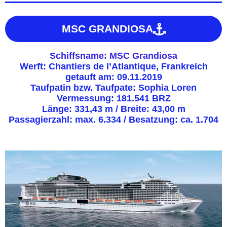
MSC GRANDIOSA
Schiffsname: MSC Grandiosa
Werft: Chantiers de l’Atlantique, Frankreich
getauft am: 09.11.2019
Taufpatin bzw. Taufpate: Sophia Loren
Vermessung: 181.541 BRZ
Länge: 331,43 m / Breite: 43,00 m
Passagierzahl: max. 6.334 / Besatzung: ca. 1.704