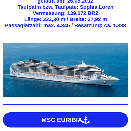
getauft am: 26.05.2012
Taufpatin bzw. Taufpate: Sophia Loren
Vermessung: 139.072 BRZ
Länge: 333,30 m / Breite: 37,92 m
Passagierzahl: max. 4.345 / Besatzung: ca. 1.388
MSC EURIBIA