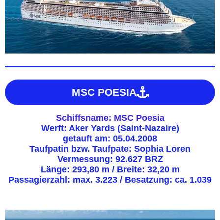
MSC POESIA
Schiffsname: MSC Poesia
Werft: Aker Yards (Saint-Nazaire)
getauft am: 05.04.2008
Taufpatin bzw. Taufpate: Sophia Loren
Vermessung: 92.627 BRZ
Länge: 293,80 m / Breite: 32,20 m
Passagierzahl: max. 3.223 / Besatzung: ca. 1.039