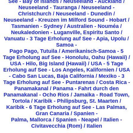
See - Bay of Islands / Neuseeland - Auckland /
Neuseeland - Tauranga / Neuseeland -
Christchurch / Neuseeland - Dunedin /
Neuseeland - Kreuzen im Milford Sound - Hobart /
Tasmanien - Sydney / Australien -
Nouméa /
Neukaledonien - Luganville, Espiritu Santo /
Vanuatu - 3 Tage Erholung auf See - Apia, Upolu /
Samoa -
Pago Pago, Tutuila / Amerikanisch-Samoa - 5
Tage Erholung auf See - Honolulu, Oahu (Hawaii) /
USA - Hilo, Big Island (Hawaii) / USA -
5 Tage
Erholung auf See - Los Angeles, Kalifornien / USA
- Cabo San Lucas, Baja California / Mexiko -
3
Tage Erholung auf See - Puntarenas / Costa Rica -
Panamakanal / Panama - Fahrt durch den
Panamakanal - Ocho Rios / Jamaika -
Road Town,
Tortola / Karibik - Philipsburg, St. Maarten /
Karibik - 6 Tage Erholung auf See - Las Palmas,
Gran Canaria / Spanien -
Palma, Mallorca / Spanien - Neapel / Italien -
Civitavecchia (Rom) / Italien