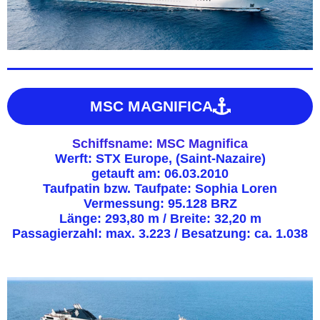
MSC MAGNIFICA
Schiffsname: MSC Magnifica
Werft: STX Europe, (Saint-Nazaire)
getauft am: 06.03.2010
Taufpatin bzw. Taufpate: Sophia Loren
Vermessung: 95.128 BRZ
Länge: 293,80 m / Breite: 32,20 m
Passagierzahl: max. 3.223 / Besatzung: ca. 1.038