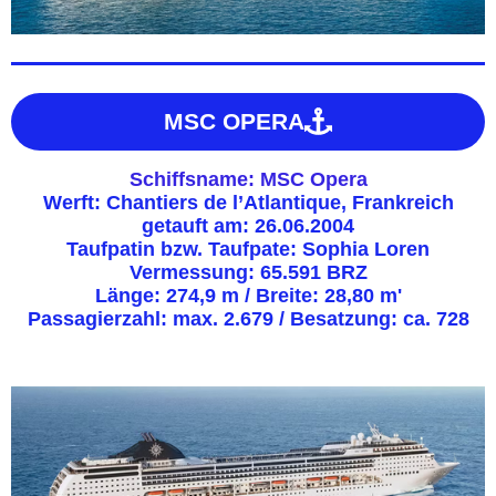
MSC OPERA
Schiffsname: MSC Opera
Werft: Chantiers de l’Atlantique, Frankreich
getauft am: 26.06.2004
Taufpatin bzw. Taufpate: Sophia Loren
Vermessung: 65.591 BRZ
Länge: 274,9 m / Breite: 28,80 m'
Passagierzahl: max. 2.679 / Besatzung: ca. 728