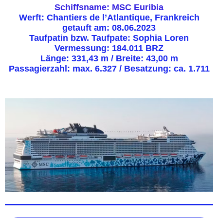
Schiffsname: MSC Euribia
Werft: Chantiers de l’Atlantique, Frankreich
getauft am: 08.06.2023
Taufpatin bzw. Taufpate: Sophia Loren
Vermessung: 184.011 BRZ
Länge: 331,43 m / Breite: 43,00 m
Passagierzahl: max. 6.327 / Besatzung: ca. 1.711