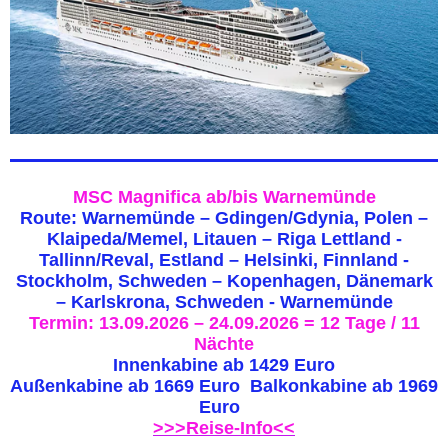
MSC Magnifica ab/bis Warnemünde
Route: Warnemünde – Gdingen/Gdynia, Polen –
Klaipeda/Memel, Litauen – Riga Lettland -
Tallinn/Reval, Estland – Helsinki, Finnland -
Stockholm, Schweden – Kopenhagen, Dänemark
– Karlskrona, Schweden - Warnemünde
Termin: 13.09.2026 – 24.09.2026 = 12 Tage / 11
Nächte
Innenkabine ab 1429 Euro
Außenkabine ab 1669 Euro Balkonkabine ab 1969
Euro
>>>Reise-Info<<