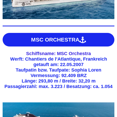
MSC ORCHESTRA
Schiffsname: MSC Orchestra
Werft: Chantiers de l’Atlantique, Frankreich
getauft am: 22.05.2007
Taufpatin bzw. Taufpate: Sophia Loren
Vermessung: 92.409 BRZ
Länge: 293,80 m / Breite: 32,20 m
Passagierzahl: max. 3.223 / Besatzung: ca. 1.054