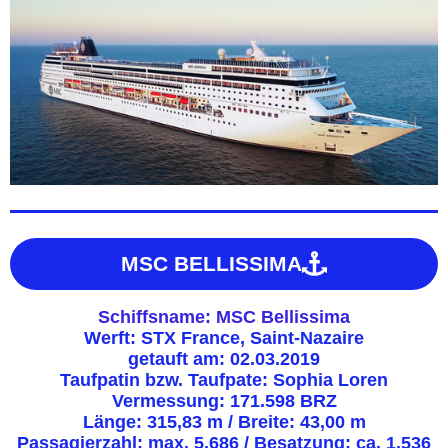
MSC BELLISSIMA
Schiffsname: MSC Bellissima
Werft: STX France, Saint-Nazaire
getauft am: 02.03.2019
Taufpatin bzw. Taufpate: Sophia Loren
Vermessung: 171.598 BRZ
Länge: 315,83 m / Breite: 43,00 m
Passagierzahl: max. 5.686 / Besatzung: ca. 1.536