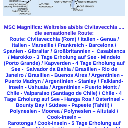
MSC Magnifica: Weltreise ab/bis Civitavecchia ....
die sensationelle Route:
Route: Civitavecchia (Rom) / Italien - Genua /
Italien - Marseille / Frankreich - Barcelona /
Spanien - Gibraltar / Großbritannien -
Casablanca
/ Marokko - 3 Tage Erholung auf See - Mindelo
(Porto Grande) / Kapverden - 4 Tage Erholung auf
See -
Salvador da Bahia / Brasilien - Rio de
Janeiro / Brasilien - Buenos Aires / Argentinien -
Puerto Madryn / Argentinien -
Stanley / Falkland-
Inseln - Ushuaia / Argentinien - Puerto Montt /
Chile - Valparaiso (Santiago de Chile) / Chile - 4
Tage Erholung auf See -
Hanga Roa / Osterinsel -
Bounty Bay / Südsee - Papeete (Tahiti) /
Polynesien - Moorea / Polynesien – Aitutaki /
Cook-Inseln –
Rarotonga / Cook-Inseln - 5 Tage Erholung auf