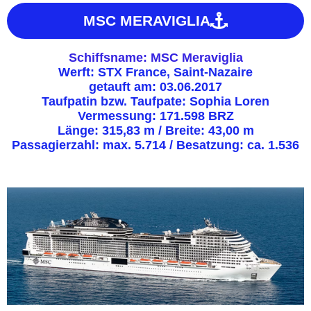
MSC MERAVIGLIA
Schiffsname: MSC Meraviglia
Werft: STX France, Saint-Nazaire
getauft am: 03.06.2017
Taufpatin bzw. Taufpate: Sophia Loren
Vermessung: 171.598 BRZ
Länge: 315,83 m / Breite: 43,00 m
Passagierzahl: max. 5.714 / Besatzung: ca. 1.536