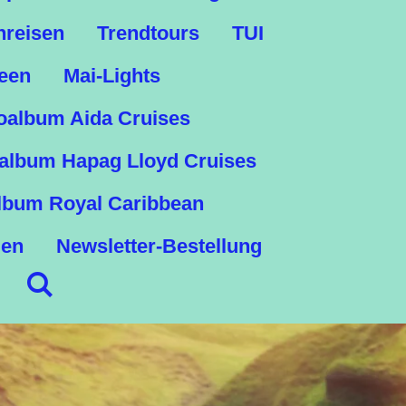
nreisen
Trendtours
TUI
een
Mai-Lights
oalbum Aida Cruises
album Hapag Lloyd Cruises
lbum Royal Caribbean
gen
Newsletter-Bestellung