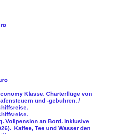
uro
uro
conomy Klasse. Charterflüge von
fensteuern und -gebühren. /
iffsreise.
iffsreise.
. Vollpension an Bord. Inklusive
026). Kaffee, Tee und Wasser den