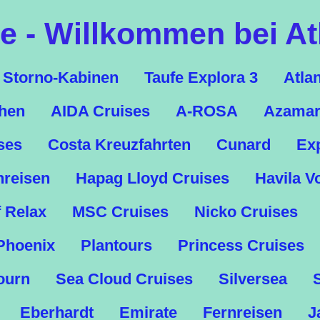
 - Willkommen bei At
Storno-Kabinen
Taufe Explora 3
Atla
chen
AIDA Cruises
A-ROSA
Azamar
ses
Costa Kreuzfahrten
Cunard
Ex
nreisen
Hapag Lloyd Cruises
Havila V
f Relax
MSC Cruises
Nicko Cruises
Phoenix
Plantours
Princess Cruises
ourn
Sea Cloud Cruises
Silversea
Eberhardt
Emirate
Fernreisen
J