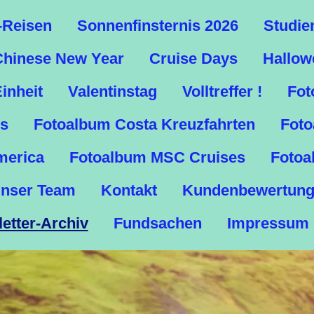
-Reisen
Sonnenfinsternis 2026
Studie
Chinese New Year
Cruise Days
Hallow
inheit
Valentinstag
Volltreffer !
Fot
es
Fotoalbum Costa Kreuzfahrten
Foto
merica
Fotoalbum MSC Cruises
Fotoa
nser Team
Kontakt
Kundenbewertun
etter-Archiv
Fundsachen
Impressum