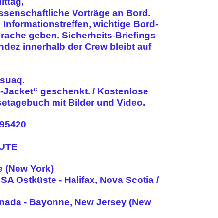
ttag,
senschaftliche Vorträge an Bord.
Informationstreffen, wichtige Bord-
ache geben. Sicherheits-Briefings
dez innerhalb der Crew bleibt auf
ssuaq.
l-Jacket“ geschenkt. / Kostenlose
isetagebuch mit Bilder und Video.
-95420
OUTE
e (New York)
A Ostküste - Halifax, Nova Scotia /
Kanada - Bayonne, New Jersey (New