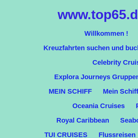
Zum
www.top65.de
Hauptinhalt
springen
Willkommen !
Kreuzfahrten suchen und bu
Celebrity Crui
Explora Journeys Gruppe
MEIN SCHIFF
Mein Schif
Oceania Cruises
Royal Caribbean
Seab
TUI CRUISES
Flussreisen