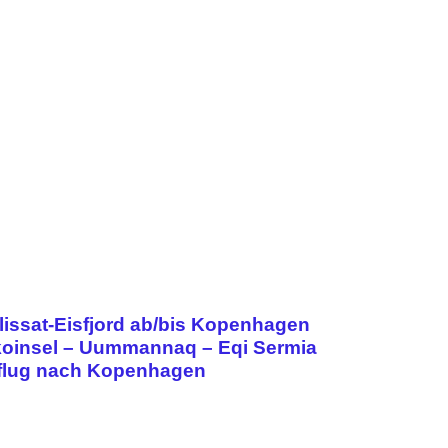
lissat-Eisfjord ab/bis Kopenhagen
koinsel – Uummannaq – Eqi Sermia
ückflug nach Kopenhagen