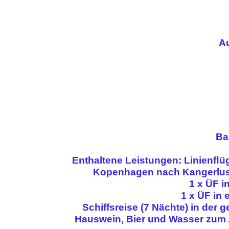
A
Ba
Enthaltene Leistungen: Linienﬂ
Kopenhagen nach Kangerluss
1 x ÜF in
1 x ÜF in
Schiffsreise (7 Nächte) in der 
Hauswein, Bier und Wasser zum A