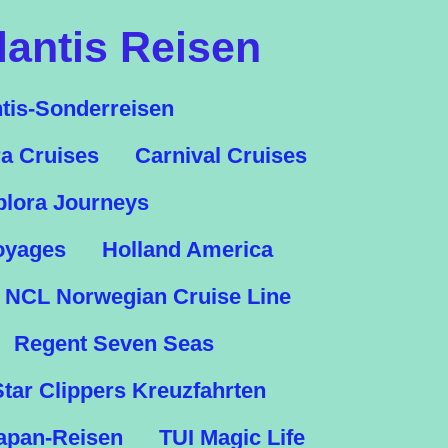
lantis Reisen
ntis-Sonderreisen
a Cruises
Carnival Cruises
plora Journeys
oyages
Holland America
NCL Norwegian Cruise Line
Regent Seven Seas
Star Clippers Kreuzfahrten
apan-Reisen
TUI Magic Life