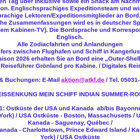
en Tag über inklusive sowie ein Snack am Nachmi
n. Englischsprachiges Expeditionsteam und wis
prachige Lektoren/Expeditionsmitglieder an Bord. 
iche Zusammenfassungen wird es in deutscher Spr
 dem Kabinen-TV). Die Bordsprache und Korrespon
Englisch.
Alle Zodiacfahrten und Anlandungen
fers zwischen Flughafen und Schiff in Kangerlu
ison 2026 erhalten Sie an Bord eine „Outer-Shel
 Reiseführer Grönland pro Kabine. / Digitales Re
 & Buchungen: E-Mail
aktion@atkf.de
/ Tel. 05031
ISSENKUNG MEIN SCHIFF INDIAN SUMMER-R
 1: Ostküste der USA und Kanada ab/bis Bayonn
rk) / USA Ostküste - Boston, Massachusetts / US
Kanada - Saguenay, Québec /
anada - Charlottetown, Prince Edward Island / 
York) / USA Ostküste