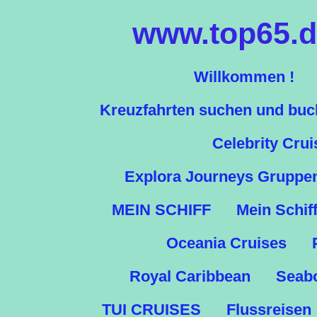
Zum
www.top65.de
Hauptinhalt
springen
Willkommen !
Kreuzfahrten suchen und bu
Celebrity Crui
Explora Journeys Gruppe
MEIN SCHIFF
Mein Schif
Oceania Cruises
Royal Caribbean
Seab
TUI CRUISES
Flussreisen