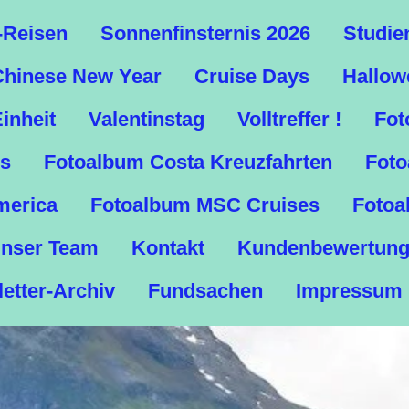
-Reisen
Sonnenfinsternis 2026
Studie
Chinese New Year
Cruise Days
Hallow
inheit
Valentinstag
Volltreffer !
Fot
es
Fotoalbum Costa Kreuzfahrten
Foto
merica
Fotoalbum MSC Cruises
Fotoa
nser Team
Kontakt
Kundenbewertun
etter-Archiv
Fundsachen
Impressum