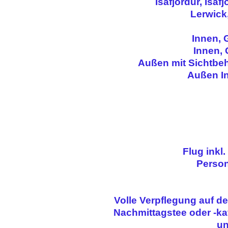
Isafjördur, Isafj
Lerwick
Innen, 
Innen, 
Außen mit Sichtbeh
Außen In
Flug inkl
Person
Volle Verpflegung auf de
Nachmittagstee oder -ka
un