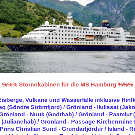
%%% Stornokabinen für die MS Hamburg %%%
sberge, Vulkane und Wasserfälle inklusive Hinfl
 (Söndre Strömfjord) / Grönland - Ilulissat (Jak
 Grönland - Nuuk (Godthab) / Grönland - Paamiut 
(Julianehab) / Grönland - Passage Kirchenruine
rins Christian Sund - Grundarfjördur / Island - Re