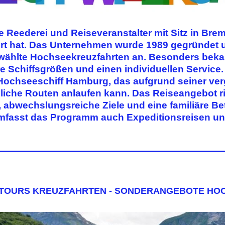
e Reederei und Reiseveranstalter mit Sitz in Brem
rt hat. Das Unternehmen wurde 1989 gegründet u
ählte Hochseekreuzfahrten an. Besonders bekann
Schiffsgrößen und einen individuellen Service.
 Hochseeschiff
Hamburg
, das aufgrund seiner ve
iche Routen anlaufen kann. Das Reiseangebot rich
, abwechslungsreiche Ziele und eine familiäre B
umfasst das Programm auch Expeditionsreisen u
TOURS KREUZFAHRTEN - SONDERANGEBOTE HO