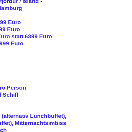
fjördur / Island -
 Hamburg
699 Euro
499 Euro
uro statt 6399 Euro
8999 Euro
pro Person
 Schiff
(alternativ Lunchbuffet),
fet), Mitternachtsimbiss
rch