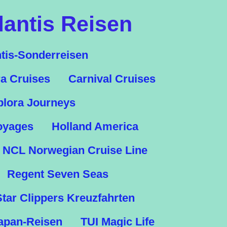
lantis Reisen
ntis-Sonderreisen
a Cruises
Carnival Cruises
plora Journeys
oyages
Holland America
NCL Norwegian Cruise Line
Regent Seven Seas
Star Clippers Kreuzfahrten
apan-Reisen
TUI Magic Life