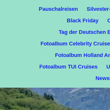
Pauschalreisen
Silvester
Black Friday
Tag der Deutschen E
Fotoalbum Celebrity Cruis
Fotoalbum Holland A
Fotoalbum TUI Cruises
U
Newsl