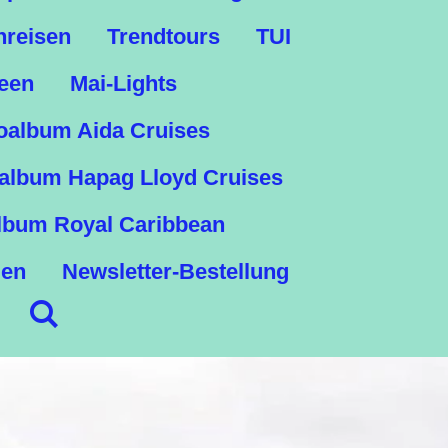
nreisen
Trendtours
TUI
een
Mai-Lights
oalbum Aida Cruises
album Hapag Lloyd Cruises
lbum Royal Caribbean
gen
Newsletter-Bestellung