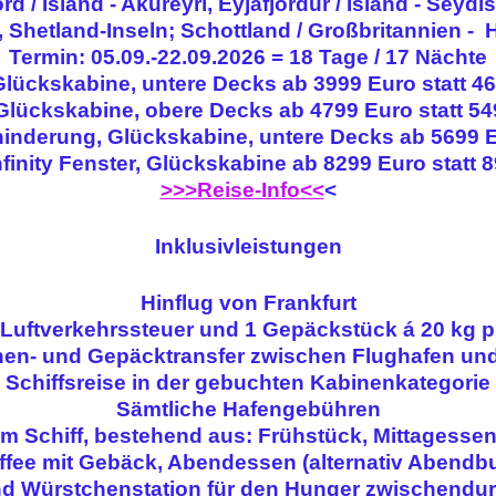
ord / Island - Akureyri, Eyjafjördur / Island - Seydis
, Shetland-Inseln; Schottland / Großbritannien -
Termin: 05.09.-22.09.2026 = 18 Tage / 17 Nächte
Glückskabine, untere Decks ab 3999 Euro statt 4
Glückskabine, obere Decks ab 4799 Euro statt 5
inderung, Glückskabine, untere Decks ab 5699 E
finity Fenster, Glückskabine ab 8299 Euro statt 
>>>Reise-Info<<
<
Inklusivleistungen
Hinflug von Frankfurt
. Luftverkehrssteuer und 1 Gepäckstück á 20 kg 
en- und Gepäcktransfer zwischen Flughafen und
Schiffsreise in der gebuchten Kabinenkategorie
Sämtliche Hafengebühren
m Schiff, bestehend aus: Frühstück, Mittagessen 
ffee mit Gebäck, Abendessen (alternativ Abendbuf
d Würstchenstation für den Hunger zwischendu