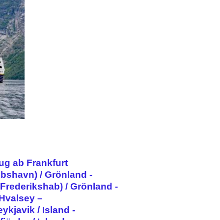
ug ab Frankfurt
obshavn) / Grönland -
(Frederikshab) / Grönland -
 Hvalsey –
ykjavik / Island -