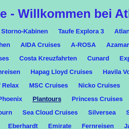
 - Willkommen bei At
Storno-Kabinen
Taufe Explora 3
Atla
chen
AIDA Cruises
A-ROSA
Azamar
ses
Costa Kreuzfahrten
Cunard
Ex
nreisen
Hapag Lloyd Cruises
Havila V
f Relax
MSC Cruises
Nicko Cruises
Phoenix
Plantours
Princess Cruises
ourn
Sea Cloud Cruises
Silversea
Eberhardt
Emirate
Fernreisen
J