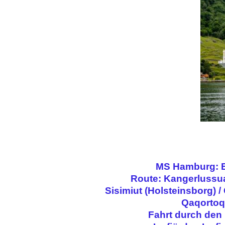
MS Hamburg: Ei
Route: Kangerlussuaq
Sisimiut (Holsteinsborg) /
Qaqortoq 
Fahrt durch den P